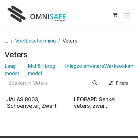
Overslaan naar inhoud
...
Voetbescherming
Veters
Veters
Laag
Mid & Hoog
Inlegzolen
Veters
Werksokken
model
model
Filters
JALAS 8003,
LEOPARD Senkel
Schoenveter, Zwart
veters, zwart