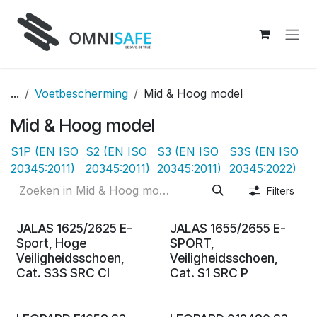
Overslaan naar inhoud
...
Voetbescherming
Mid & Hoog model
Mid & Hoog model
S1P (EN ISO
S2 (EN ISO
S3 (EN ISO
S3S (EN ISO
20345:2011)
20345:2011)
20345:2011)
20345:2022)
Filters
JALAS 1625/2625 E-
JALAS 1655/2655 E-
Sport, Hoge
SPORT,
Veiligheidsschoen,
Veiligheidsschoen,
Cat. S3S SRC CI
Cat. S1 SRC P