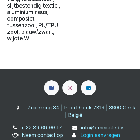
slijtbestendig textiel,
aluminium neus,
composiet
tussenzool, PU/TPU
zool, blauw/zwart,
wijdte W
Zuiderring 34 | Poort Genk 7813 | 3600 Genk
| België
+ 32 89 69 99 17
info@omnisafe.be
Neem contact op
Login aanvragen