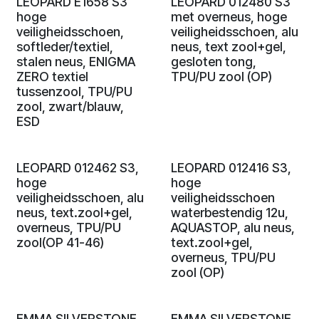
LEOPARD E1658 S3
LEOPARD 012480 S3
hoge
met overneus, hoge
veiligheidsschoen,
veiligheidsschoen, alu
softleder/textiel,
neus, text zool+gel,
stalen neus, ENIGMA
gesloten tong,
ZERO textiel
TPU/PU zool (OP)
tussenzool, TPU/PU
zool, zwart/blauw,
ESD
LEOPARD 012462 S3,
LEOPARD 012416 S3,
hoge
hoge
veiligheidsschoen, alu
veiligheidsschoen
neus, text.zool+gel,
waterbestendig 12u,
overneus, TPU/PU
AQUASTOP, alu neus,
zool(OP 41-46)
text.zool+gel,
overneus, TPU/PU
zool (OP)
EMMA SILVERSTONE
EMMA SILVERSTONE