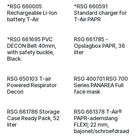
*RSG 660005
*RSG 660591
Rechargeable Li-Ion
Standard charger for
battery T-Air
T-Air PAPR
*RSG 661695 PVC
RSG 661785 -
DECON Belt 40mm,
Opslagbox PAPR, 36
with safety buckle,
liter
Black
RSG 650103 T-air
RSG 400701 RSG 700
Powered Respirator
Series PANAREA Full
Decon
face mask
RSG 661786 Storage
RSG 661378 T-Air®
Case Ready Pack, 52
PAPR-ademslang
liter
FLEXI; 22 mm,
bajonet/schroefdraad