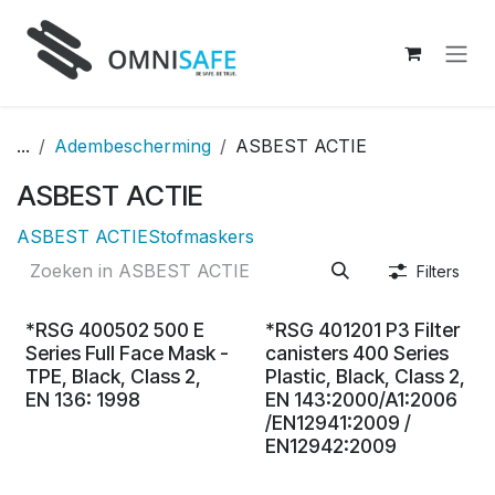
Overslaan naar inhoud
...
Adembescherming
ASBEST ACTIE
ASBEST ACTIE
ASBEST ACTIE
Stofmaskers
Filters
*RSG 400502 500 E
*RSG 401201 P3 Filter
Series Full Face Mask -
canisters 400 Series
TPE, Black, Class 2,
Plastic, Black, Class 2,
EN 136: 1998
EN 143:2000/A1:2006
/EN12941:2009 /
EN12942:2009