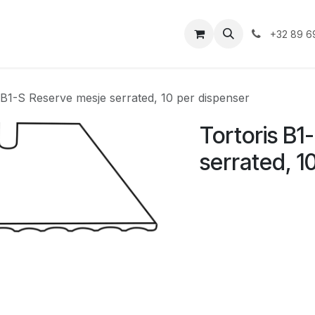
iensten
Duurzaamheid
Shop
Vacatures
Asbest
+32 89 6
 B1-S Reserve mesje serrated, 10 per dispenser
Tortoris B1
serrated, 1