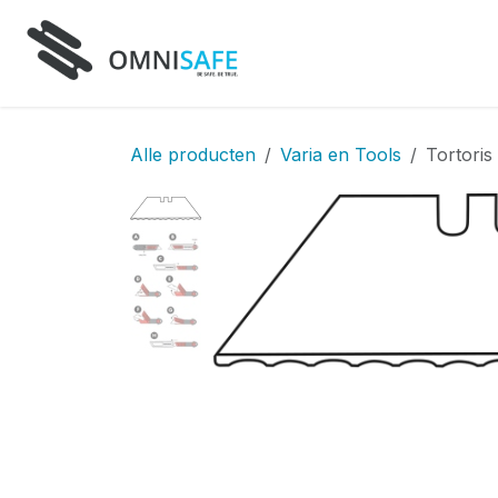
Overslaan naar inhoud
Home
Producten
D
Alle producten
Varia en Tools
Tortoris