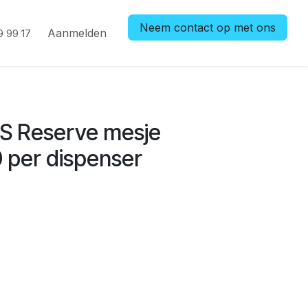
Neem contact op met ons
Aanmelden
9 99 17
-S Reserve mesje
0 per dispenser