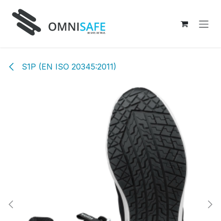
Overslaan naar inhoud
S1P (EN ISO 20345:2011)